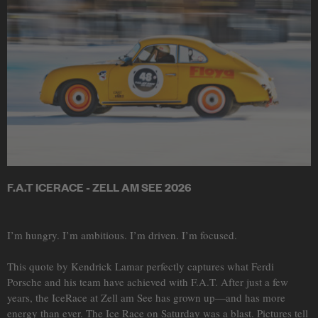
F.A.T ICERACE - ZELL AM SEE 2026
I’m hungry. I’m ambitious. I’m driven. I’m focused.
This quote by Kendrick Lamar perfectly captures what Ferdi
Porsche and his team have achieved with F.A.T. After just a few
years, the IceRace at Zell am See has grown up—and has more
energy than ever. The Ice Race on Saturday was a blast. Pictures tell