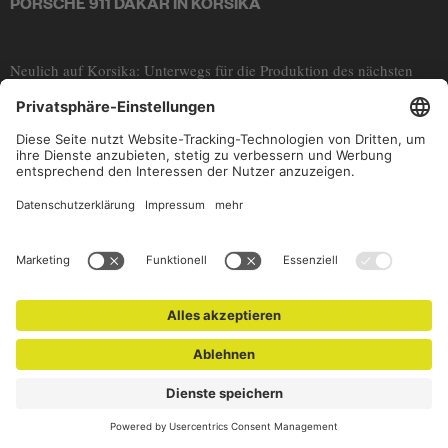
PORSCHE 911 DAKAR IN KORSIKA
Neulich auf Korsika: Unterwegs für die Produktion des nächsten
CURVES-Abenteuers, in einem Reisegefährten, der nur auf den
zweiten Blick auf diese Mittelmeer-Insel passt – dem Porsche 911
Dakar.