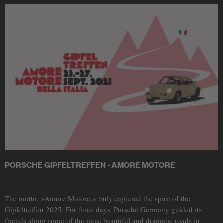
PORSCHE GIPFELTREFFEN - AMORE MOTORE
The motto, »Amore Motore,« truly captured the spirit of the
Gipfeltreffen 2025. For three days, Porsche Germany guided its
friends along some of the most beautiful and dramatic roads in