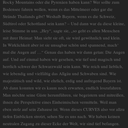
Rocky Mountains oder die Pyrenäen haben kann? Wer sollte zum
Bodensee fahren wollen, wenn es das Mittelmeer oder gar die
Strände Thailands gibt? Weshalb Bayern, wenn es die Schweiz,
Südtirol oder Schottland sein kann? – Und dann war da diese kleine,
leise Stimme in uns. „Hey“, sagte sie, „so geht es allen Menschen
mit ihrer Heimat: Man sieht sie oft, sie wird gewöhnlich und klein.
In Wirklichkeit aber ist sie unsagbar schön und spannend, mach‘
mal die Augen auf …“ Genau das haben wir dann getan: Die Augen
auf. Und auf einmal haben wir gesehen, wie tief und magisch und
herrlich schwer der Schwarzwald sein kann. Wie reich und lieblich,
wie lebendig und vielfältig das Allgäu und Schwaben sind. Wie
majestätisch und wild, wie ehrlich, erdig und aufregend Bayern ist.
Ab dann konnten wir es kaum noch erwarten, endlich loszufahren.
Man möchte seine Gäste herumführen, sie begeistern und mitreißen,
ihnen die Perspektive eines Einheimischen vermitteln. Weil man
eben stolz auf sein Zuhause ist. Wenn dieses CURVES also vor allzu
tiefen Einblicken strotzt, sehen Sie es uns nach. Wir haben keinen
neutralen Zugang zu dieser Ecke der Welt, wir sind tief befangen.