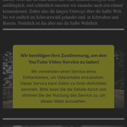
aufdringlich, und schließlich mussten wir einander auch erst einmal
kennenlernen. Daher also die langen Umwege über die halbe Welt,
bis wir endlich im Schwarzwald gelandet sind, in Schwaben und
Bayern. Natürlich ist das aber nur die halbe Wahrheit.
Wir benötigen Ihre Zustimmung, um den
YouTube Video-Service zu laden!
Wir verwenden einen Service eines
Drittanbieters, um Videoinhalte einzubetten.
Dieser Service kann Daten zu Ihren Aktivitäten
sammeln. Bitte lesen Sie die Details durch und
stimmen Sie der Nutzung des Service zu, um
dieses Video anzusehen.
Mehr Informationen