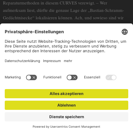
Reparaturmethoden in diesem CURVES verewigt. – Wer
aufmerksam liest, dürfte die genaue Lage der „Bastian-Schramm-
Gedächtnisecke“ lokalisieren können. Ach, und sowieso sind wir
von CURVES so langsam wirklich ungemein angetan von der
hingebungsvollen Zuneigung der Porsche-Leute, bald schon werden
wir vergessen haben, ob die nun CURVES-Fans sind oder wir
Porsche-Fans. Es ist immer wieder schön mit euch da draußen, und
Regine: Das Dessert war Liebe im Glas. Dankeschön. Der Besuch
bei Dornier in Friedrichshafen am Bodensee hat uns ebenfalls gut
gefallen und unserem Faible fürs Fliegen neuen Auftrieb verpasst.
Auch dafür: danke. Und danke von über den Wolken an die lieben
Leute zu Hause: Wir sind wieder mal abgehoben und ihr konntet
uns nur nachwinken. Unser Herz fliegt euch entgegen. Familie,
Freunde – ihr seid unsere Lieblings-Bayern und Herzens-
Schwarzwälder. „Pfiat di forever, sauwer bleiwe.“ Das
Unterwegssein durch eine so bekannte Welt hat uns ganz neu daran
erinnert, wie sehr es sich lohnt, jeden einzelnen Kilometer zu
schätzen. Dass wir ein Gefühl von Heimat in uns tragen, kann nur