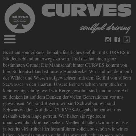
Blog
Es ist ein sonderbares, beinahe feierliches Gefühl, mit CURVES in
Deutsch
Englisch
Süddeutschland unterwegs zu sein. Und das hat einen ganz
Magazine
bestimmten Grund: Die Mannschaft hinter CURVES kommt von
über Curves
hier, Süddeutschland ist unsere Hausstrecke. Wir sind mit dem Duft
Bücher
Impressum
der Wälder und Wiesen aufgewachsen, mit dem Gefühl von süßem
Datenschutz
Seewasser in den Haaren. Unsere Beine wachsen vermutlich ein
Videos
klein wenig schräg, weil wir Berge gewöhnt sind, und unsere Art
Kontakt
zu denken ist auf dem Denken der vielen Generationen vor uns
gewachsen: Wir sind Bayern, wir sind Schwaben, wir sind
Schwarzwälder. Auf diese CURVES-Ausgabe haben wir uns
deshalb schon lange gefreut. Wir haben sie regelrecht
unausweichlich kommen sehen. Vielleicht hätten wir unsere Leser
ja bereits viel früher hier herumführen sollen, so schön wie wir es
haben. Aber das tut man nicht, das wäre schlecht erzogen, sehr