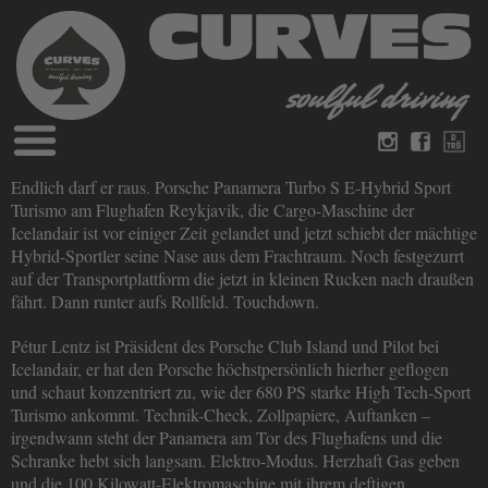
Blog
Endlich darf er raus. Porsche Panamera Turbo S E-Hybrid Sport
Deutsch
Englisch
Turismo am Flughafen Reykjavik, die Cargo-Maschine der
Magazine
Icelandair ist vor einiger Zeit gelandet und jetzt schiebt der mächtige
über Curves
Hybrid-Sportler seine Nase aus dem Frachtraum. Noch festgezurrt
Bücher
Impressum
auf der Transportplattform die jetzt in kleinen Rucken nach draußen
Datenschutz
fährt. Dann runter aufs Rollfeld. Touchdown.
Videos
Kontakt
Pétur Lentz ist Präsident des Porsche Club Island und Pilot bei
Icelandair, er hat den Porsche höchstpersönlich hierher geflogen
und schaut konzentriert zu, wie der 680 PS starke High Tech-Sport
Turismo ankommt. Technik-Check, Zollpapiere, Auftanken –
irgendwann steht der Panamera am Tor des Flughafens und die
Schranke hebt sich langsam. Elektro-Modus. Herzhaft Gas geben
und die 100 Kilowatt-Elektromaschine mit ihrem deftigen