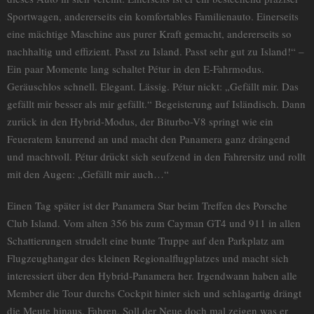
Sportwagen, andererseits ein komfortables Familienauto. Einerseits
eine mächtige Maschine aus purer Kraft gemacht, andererseits so
nachhaltig und effizient. Passt zu Island. Passt sehr gut zu Island!“ –
Ein paar Momente lang schaltet Pétur in den E-Fahrmodus.
Geräuschlos schnell. Elegant. Lässig. Pétur nickt: „Gefällt mir. Das
gefällt mir besser als mir gefällt.“ Begeisterung auf Isländisch. Dann
zurück in den Hybrid-Modus, der Biturbo-V8 springt wie ein
Feueratem knurrend an und macht den Panamera ganz drängend
und machtvoll. Pétur drückt sich seufzend in den Fahrersitz und rollt
mit den Augen: „Gefällt mir auch…“
Einen Tag später ist der Panamera Star beim Treffen des Porsche
Club Island. Vom alten 356 bis zum Cayman GT4 und 911 in allen
Schattierungen strudelt eine bunte Truppe auf den Parkplatz am
Flugzeughangar des kleinen Regionalflugplatzes und macht sich
interessiert über den Hybrid-Panamera her. Irgendwann haben alle
Member die Tour durchs Cockpit hinter sich und schlagartig drängt
die Meute hinaus. Fahren. Soll der Neue doch mal zeigen was er