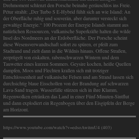
Drehmoment schlenzt den Porsche beinahe geräuschlos ins Freie.
Pétur strahlt: „Der Turbo S E-Hybrid fühlt sich an wie Island: An
der Oberfläche ruhig und souverän, aber darunter versteckt sich
gewaltige Energie.“ 100 Prozent der Energie Islands stammt aus
natürlichen Ressourcen, vulkanische Superkräfte halten die wilde
Insel des Nordmeers an der Erdoberfläche. Der Porsche scheint
diese Wesensverwandtschaft sofort zu spüren, er pfeilt zum
Stadtrand und zielt dann in die Wildnis hinaus. Offene Straßen,
zerprügelt von eiskalten, rabenschwarzen Wintern und dem
Tauwetter eines kurzen Sommers. Geysire kochen, heiße Quellen
dampfen, Moos und Flechten krallen sich mit trotziger
Entschlossenheit auf vulkanische Felsen und am Strand lassen sich
durchsichtig blaue Eisschollen von der Brandung auf schwarzen
Lava-Sand tragen. Wasserfälle stürzen sich in ihre Klamm,
Regenwolken ertränken das Land in einer Fünf-Minuten-Sintflut
und dann explodiert ein Regenbogen über den Eisgipfeln der Berge
am Horizont.
https://www.youtube.com/watch?v=edsoAwitmU4 (403)