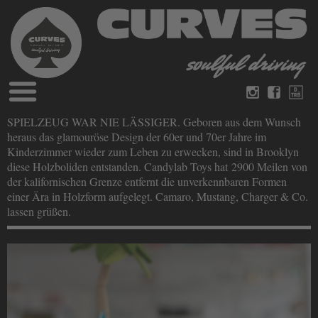
Blog
SPIELZEUG WAR NIE LÄSSIGER. Geboren aus dem Wunsch
Deutsch
Englisch
heraus das glamouröse Design der 60er und 70er Jahre im
Magazine
Kinderzimmer wieder zum Leben zu erwecken, sind in Brooklyn
über Curves
diese Holzboliden entstanden. Candylab Toys hat 2900 Meilen von
Bücher
Impressum
der kalifornischen Grenze entfernt die unverkennbaren Formen
Datenschutz
einer Ära in Holzform aufgelegt. Camaro, Mustang, Charger & Co.
Videos
lassen grüßen.
Kontakt