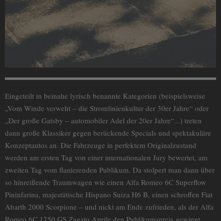
Eingeteilt in beinahe lyrisch benannte Kategorien (beispielsweise
„Vom Winde verweht – die Stromlinienkultur der 30er Jahre“ oder
„Der große Gatsby – automobiler Adel der 20er Jahre“...) treten
dann große Klassiker gegen berückende Specials und spektakuläre
Konzeptautos an. Die Fahrzeuge in perfektem Originalzustand
werden am ersten Tag von einer internationalen Jury bewertet, am
zweiten Tag vom flanierenden Publikum. Da stolpert man dann über
so hinreißende Traumwagen wie einen Alfa Romeo 6C Superflow
Pininfarina, majestätische Hispano Suiza H6 B, einen schroffen Fiat
Abarth 2000 Scorpione – und nickt am Ende zufrieden, als der Alfa
Romeo 6C 1750 GS Zagato Aprile den Publikumspreis gewinnt.