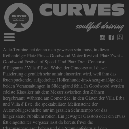
Blog
Auto-Termine bei denen man gewesen sein muss, in dieser
Deutsch
Englisch
Reihenfolge: Platz Eins – Goodwood Motor Revival. Platz Zwei –
Magazine
Goodwood Festival of Speed. Und Platz Drei: Concorso
über Curves
d`Eleganza / Villa d`Este. Wobei der Concorso auf dieser
Bücher
Impressum
Platzierung eigentlich sehr unfair einsortiert wird, weil ihm das
Datenschutz
feuerspuckende, aufgedrehte, Höllenhunde-im-Anzug-mäßige der
Videos
beiden Veranstaltungen in Südengland fehlt. In Goodwood werden
Kontakt
edelste Klassiker mit dem Messer zwischen den Zähnen
hergebrannt, während am Comer See, in den Gärten der Villa Erba
und Villa d`Este, die spektakulären Meilensteine der
Automobilgeschichte nur im grazilen Schrittempo vor das
hingerissene Publikum rollen. Ein gewagter Gasstoß oder ein etwas
fett eingestellter Vergaser lässt da bereits frivol die
Champagnergläser beben und die Straußenfedern auf den