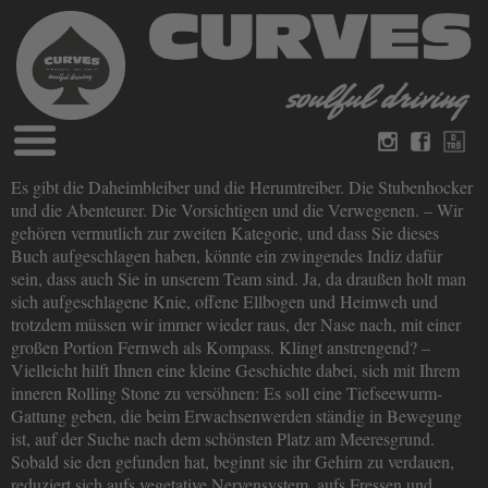
Blog
Es gibt die Daheimbleiber und die Herumtreiber. Die Stubenhocker
Deutsch
Englisch
und die Abenteurer. Die Vorsichtigen und die Verwegenen. – Wir
Magazine
gehören vermutlich zur zweiten Kategorie, und dass Sie dieses
über Curves
Buch aufgeschlagen haben, könnte ein zwingendes Indiz dafür
Bücher
Impressum
sein, dass auch Sie in unserem Team sind. Ja, da draußen holt man
Datenschutz
sich aufgeschlagene Knie, offene Ellbogen und Heimweh und
Videos
trotzdem müssen wir immer wieder raus, der Nase nach, mit einer
Kontakt
großen Portion Fernweh als Kompass. Klingt anstrengend? –
Vielleicht hilft Ihnen eine kleine Geschichte dabei, sich mit Ihrem
inneren Rolling Stone zu versöhnen: Es soll eine Tiefseewurm-
Gattung geben, die beim Erwachsenwerden ständig in Bewegung
ist, auf der Suche nach dem schönsten Platz am Meeresgrund.
Sobald sie den gefunden hat, beginnt sie ihr Gehirn zu verdauen,
reduziert sich aufs vegetative Nervensystem, aufs Fressen und