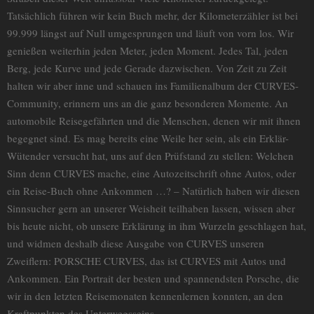
Tatsächlich führen wir kein Buch mehr, der Kilometerzähler ist bei
99.999 längst auf Null umgesprungen und läuft von vorn los. Wir
genießen weiterhin jeden Meter, jeden Moment. Jedes Tal, jeden
Berg, jede Kurve und jede Gerade dazwischen. Von Zeit zu Zeit
halten wir aber inne und schauen ins Familienalbum der CURVES-
Community, erinnern uns an die ganz besonderen Momente. An
automobile Reisegefährten und die Menschen, denen wir mit ihnen
begegnet sind. Es mag bereits eine Weile her sein, als ein Erklär-
Wütender versucht hat, uns auf den Prüfstand zu stellen: Welchen
Sinn denn CURVES mache, eine Autozeitschrift ohne Autos, oder
ein Reise-Buch ohne Ankommen …? – Natürlich haben wir diesen
Sinnsucher gern an unserer Weisheit teilhaben lassen, wissen aber
bis heute nicht, ob unsere Erklärung in ihm Wurzeln geschlagen hat,
und widmen deshalb diese Ausgabe von CURVES unseren
Zweiflern: PORSCHE CURVES, das ist CURVES mit Autos und
Ankommen. Ein Portrait der besten und spannendsten Porsche, die
wir in den letzten Reisemonaten kennenlernen konnten, an den
Kraftpunkten des Unterwegsseins.