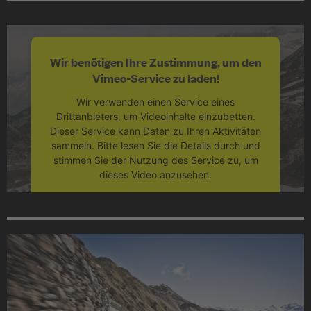
Wir benötigen Ihre Zustimmung, um den
Vimeo-Service zu laden!
Wir verwenden einen Service eines
Drittanbieters, um Videoinhalte einzubetten.
Dieser Service kann Daten zu Ihren Aktivitäten
sammeln. Bitte lesen Sie die Details durch und
stimmen Sie der Nutzung des Service zu, um
dieses Video anzusehen.
Mehr Informationen
Akzeptieren
powered by
Usercentrics Consent
Management Platform