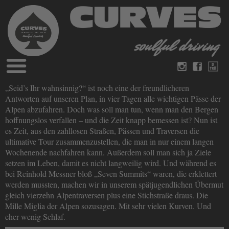
Blog
„Seid’s Ihr wahnsinnig?“ ist noch eine der freundlicheren
Deutsch
Englisch
Antworten auf unseren Plan, in vier Tagen alle wichtigen Pässe der
Magazine
Alpen abzufahren. Doch was soll man tun, wenn man den Bergen
über Curves
hoffnungslos verfallen – und die Zeit knapp bemessen ist? Nun ist
Bücher
Impressum
es Zeit, aus den zahllosen Straßen, Pässen und Traversen die
Datenschutz
ultimative Tour zusammenzustellen, die man in nur einem langen
Videos
Wochenende nachfahren kann. Außerdem soll man sich ja Ziele
Kontakt
setzen im Leben, damit es nicht langweilig wird. Und während es
bei Reinhold Messner bloß „Seven Summits“ waren, die erklettert
werden mussten, machen wir in unserem spätjugendlichen Übermut
gleich vierzehn Alpentraversen plus eine Stichstraße draus. Die
Mille Miglia der Alpen sozusagen. Mit sehr vielen Kurven. Und
eher wenig Schlaf.