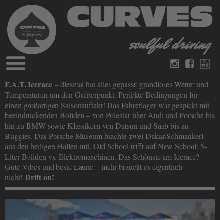
Blog
F.A.T. Icerace
– diesmal hat alles gepasst: grandioses Wetter und
Deutsch
Englisch
Temperaturen um den Gefrierpunkt. Perfekte Bedingungen für
Magazine
einen großartigen Saisonauftakt! Das Fahrerlager war gespickt mit
über Curves
beeindruckenden Boliden – von Polestar über Audi und Porsche bis
Bücher
Impressum
hin zu BMW sowie Klassikern von Datsun und Saab bis zu
Datenschutz
Buggies. Das Porsche Museum brachte zwei Dakar-Schmankerl
Videos
aus den heiligen Hallen mit. Old School trifft auf New School: 5-
Kontakt
Liter-Boliden vs. Elektromaschinen. Das Schönste am Icerace?
Gute Vibes und beste Laune – mehr braucht es eigentlich
Drift on!
nicht!