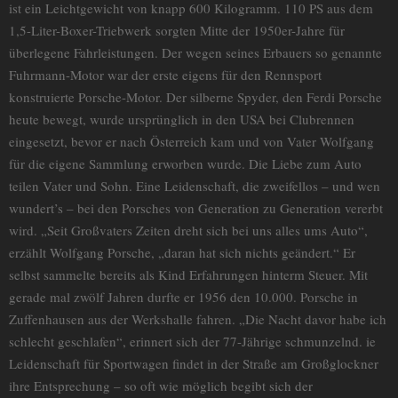
ist ein Leichtgewicht von knapp 600 Kilogramm. 110 PS aus dem
1,5-Liter-Boxer-Triebwerk sorgten Mitte der 1950er-Jahre für
überlegene Fahrleistungen. Der wegen seines Erbauers so genannte
Fuhrmann-Motor war der erste eigens für den Rennsport
konstruierte Porsche-Motor. Der silberne Spyder, den Ferdi Porsche
heute bewegt, wurde ursprünglich in den USA bei Clubrennen
eingesetzt, bevor er nach Österreich kam und von Vater Wolfgang
für die eigene Sammlung erworben wurde. Die Liebe zum Auto
teilen Vater und Sohn. Eine Leidenschaft, die zweifellos – und wen
wundert’s – bei den Porsches von Generation zu Generation vererbt
wird. „Seit Großvaters Zeiten dreht sich bei uns alles ums Auto“,
erzählt Wolfgang Porsche, „daran hat sich nichts geändert.“ Er
selbst sammelte bereits als Kind Erfahrungen hinterm Steuer. Mit
gerade mal zwölf Jahren durfte er 1956 den 10.000. Porsche in
Zuffenhausen aus der Werkshalle fahren. „Die Nacht davor habe ich
schlecht geschlafen“, erinnert sich der 77-Jährige schmunzelnd. ie
Leidenschaft für Sportwagen findet in der Straße am Großglockner
ihre Entsprechung – so oft wie möglich begibt sich der