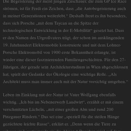
Die Begeisterung der meist jungen Zuschauer, die zum GP Ice Race
strömen, ist für Ferdi ein Zeichen, dass „die Autobegeisterung auch
in meiner Generationen weiterlebt.“ Deshalb freut es ihn besonders,
dass sich Porsche „mit dem Taycan an die Spitze der
technologischen Entwicklung in der E-Mobilität“ gesetzt hat. Dass
er den Namen des Urgroßvaters trägt, der schon im ausklingenden
19. Jahrhundert Elektromobile konstruierte und mit dem Lohner-
Porsche Elektromobil von 1900 erste Bekanntheit erlangte, ist
wieder eine dieser faszinierenden Familiengeschichten. Für den 27-
Jährigen, der gerade sein Architekturstudium in Wien abgeschlossen
hat, spielt der Gedanke der Ökologie eine wichtige Rolle. „Als
Architekt muss man immer auch mit der Natur vorsichtig umgehen.“
Leben im Einklang mit der Natur ist Vater Wolfgang ebenfalls
wichtig. „Ich bin im Nebenerwerb Landwirt“, erzählt er mit einem
verschmitzten Lächeln, „mit einer großen Alm und rund 200
Pinzgauer Rindern.“ Das sei eine „speziell für die steilen Hänge
gezüchtete leichte Rasse“, erklärt er. „Denn wenn die Tiere zu
schwer sind, zertrampeln sie die Almen.“ Daneben wird auf dem