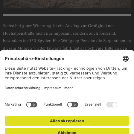
Selbst bei guter Witterung ist ein Ausflug zur Großglockner-
Hochalpenstraße nicht nur imposant, sondern auch fordernd,
besonders im 550 Spyder. Ehe Wolfgang Porsche die Serpentinen an
diesem Morgen wieder talwärts fährt, hat er noch eine Bitte an den
Fotografen Stefan Bogner: Ob man zur gewohnten Stelle fahren und
das obligatorische Erinnerungsfoto machen könne? Nichts lieber als
das. Und so entsteht ein Motiv mit Seltenheitswert: viermal Porsche
– und alle original.
(C) Christophorus Magazin
Text: Thomas Ammann Photos: Stefan
Bogner