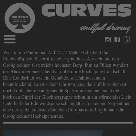
Blog
Was für ein Panorama: Auf 2.571 Meter Höhe liegt die
Deutsch
Englisch
Edelweißspitze. Sie eröffnet eine grandiose Aussicht auf den
Magazine
Großglockner, Österreichs höchsten Berg. Ihm zu Füßen wandert
über Curves
der Blick über eine scheinbar unberührte hochalpine Landschaft.
Bücher
Impressum
Eine Landschaft wie ein Gemälde, seit Jahrtausenden
Datenschutz
beeindruckend. Es ist sieben Uhr morgens, die Luft hier oben ist
Videos
noch kühl, aber die aufgehende Spätsommersonne taucht die
Kontakt
höchsten Gipfel der Glocknergruppe schon in ein wärmendes Licht.
Unterhalb der Edelweißspitze schlängelt sich in engen Serpentinen
eine der spektakulärsten Strecken Europas den Berg hinauf: die
Großglockner-Hochalpenstraße.