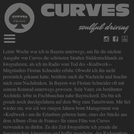
Blog
Letzte Woche war ich in Bayern unterwegs, um für die nächste
Deutsch
Englisch
Ausgabe von Curves die schönsten Straßen Süddeutschlands zu
Magazine
fotografieren, als ich im Radio vom Tod des »Kraftwerk«-
über Curves
Mitgründers Florian Schneider erfuhr. Obwohl ich ihn nicht
Bücher
Impressum
persönlich gekannt hatte, berührte mich die Nachricht und brachte
Datenschutz
mich zum Nachdenken. In Bayern war Florian Schneider oft mit
Videos
seinem Rennrad unterwegs gewesen. Sein Vater, ein berühmter
Kontakt
Architekt, lebte in Fischbauchau nahe Bayrischzell. Da bin ich
gerade noch durchgefahren auf dem Weg zum Tatzelwurm. Mir fiel
wieder ein, wie ich vor einigen Jahren beim Management von
»Kraftwerk« um die Erlaubnis gebeten hatte, eines der Stücke aus
dem Album »Tour de France« für einen Film von Curves
verwenden zu dürfen. Zu der Zeit fotografierte ich gerade die
französischen Alpenpässe und hoffte insgeheim, den Radsportlern