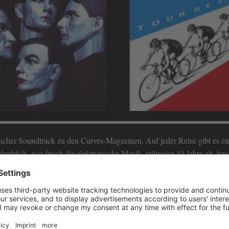
icher Soundtrack zu den Curves-Magazinen. Auf jeder Reise gibt es ei
laublich, wie frisch die elektronische Musik, teilweise 40 Jahre alt, heu
 Wucht. Ein Blick in die Charts von einst genügt, um zu begreifen, wie
, Sequenzer, Drumcomputer und Vocoder aus den 1970er und 1980er Jahr
 Fahrrädern – die Grenzen der Technik haben zu Höchstleistung geführt.
bum »Mensch Maschine« kaufte – und sofort wie besessen war von der Kl
e für viele andere auch für mich der Auslöser, selbst Musik zu machen