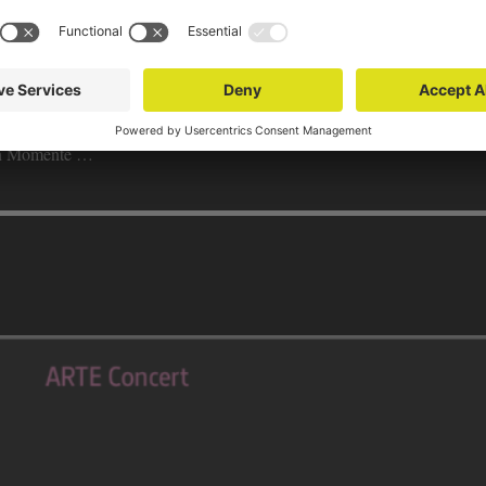
en, spielte in Bands. Noch heute schraube ich zur Entspannung zwisch
 von Florian Schneider und den Elektro-Pionieren, die mit Kraftwerk
en Menschen heute zu “Kraftwerk” wohl treibende Nachtfahrten auf sc
ückenden Soundtrack zur Kurve.
hen Momente …