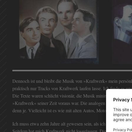
Dennoch ist und bleibt die Musik von »Kraftwerk« mein persönl
praktisch nur Tracks von Kraftwerk laufen lasse. Ich finde es ung
Die Texte waren schlicht visionär, die Musik minimal und voller
»Kraftwerk« seiner Zeit voraus war. Die analogen Synthesizer
denn je. Vielleicht ist es wie mit alten Autos, Motorrädern und
Ich muss etwa zehn Jahre alt gewesen sein, als ich mir das Al
Seitdem hat mich Kraftwerk nicht losgelassen. Die Musik war wi