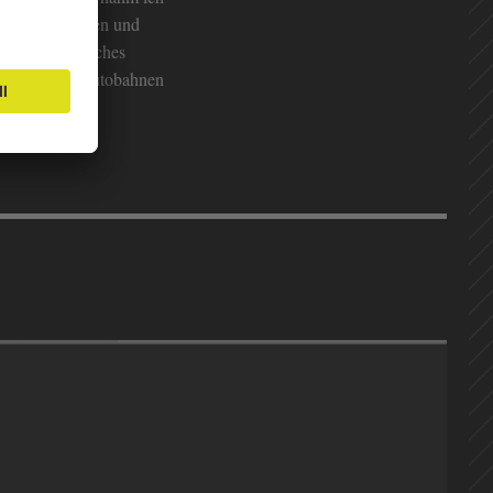
en meinen Reisen und
 ein musikalisches
hnurgeraden Autobahnen