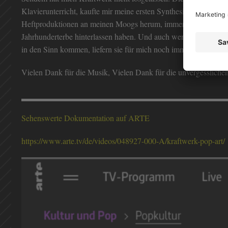
Klavierunterricht, kaufte mir meine ersten Synthesizer zusamm
Heftproduktionen an meinen Moogs herum, immer auf den Spuren
Jahrhunderterbe hinterlassen haben. Und auch wenn den meist
in den Sinn kommen, liefern sie für mich noch immer den begl
Vielen Dank für die Musik, Vielen Dank für die unvergesslic
Sehenswerte Dokumentation auf ARTE
https://www.arte.tv/de/videos/048927-000-A/kraftwerk-pop-art/