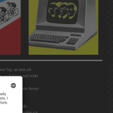
nen Tag, an dem ich
te noch klingt und wirkt.
viele Dekaden
en klingen heute besser
arheit der Musik.
. Etwas später nahm ich