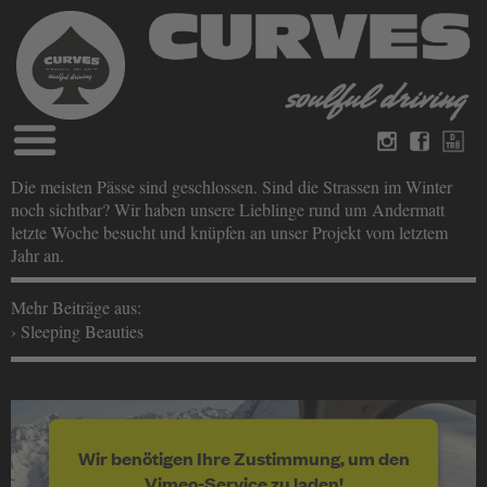
Blog
Die meisten Pässe sind geschlossen. Sind die Strassen im Winter
Deutsch
Englisch
noch sichtbar? Wir haben unsere Lieblinge rund um Andermatt
Magazine
letzte Woche besucht und knüpfen an unser Projekt vom letztem
über Curves
Jahr an.
Bücher
Impressum
Datenschutz
Mehr Beiträge aus:
Videos
Kontakt
› Sleeping Beauties
Wir benötigen Ihre Zustimmung, um den
Vimeo-Service zu laden!