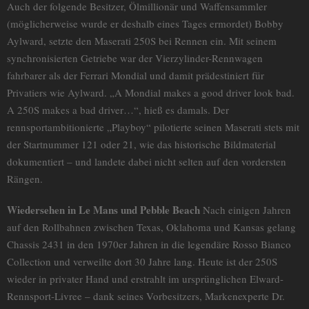
Auch der folgende Besitzer, Ölmillionär und Waffensammler
(möglicherweise wurde er deshalb eines Tages ermordet) Bobby
Aylward, setzte den Maserati 250S bei Rennen ein. Mit seinem
synchronisierten Getriebe war der Vierzylinder-Rennwagen
fahrbarer als der Ferrari Mondial und damit prädestiniert für
Privatiers wie Aylward. „A Mondial makes a good driver look bad.
A 250S makes a bad driver…“, hieß es damals. Der
rennsportambitionierte „Playboy“ pilotierte seinen Maserati stets mit
der Startnummer 121 oder 21, wie das historische Bildmaterial
dokumentiert – und landete dabei nicht selten auf den vordersten
Rängen.
Wiedersehen in Le Mans und Pebble Beach
Nach einigen Jahren
auf den Rollbahnen zwischen Texas, Oklahoma und Kansas gelang
Chassis 2431 in den 1970er Jahren in die legendäre Rosso Bianco
Collection und verweilte dort 30 Jahre lang. Heute ist der 250S
wieder in privater Hand und erstrahlt im ursprünglichen Elward-
Rennsport-Livree – dank seines Vorbesitzers, Markenexperte Dr.