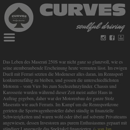
Blog
Deutsch
Englisch
Magazine
Das Leben des Maserati 250S war nicht ganz so glanzvoll, wie es
über Curves
seine atemberaubende Erscheinung heute vermuten lässt. Im ewigen
Bücher
Impressum
Duell mit Ferrari setzten die Modeneser alles daran, im Rennsport
konkurrenzfähig zu bleiben, und gossen die unterschiedlichsten
Datenschutz
Videos
Motoren – vom Vier- bis zum Sechszehnzylinder. Chassis und
Kontakt
Karosserie wurden während dieser Zeit meist außer Haus in
Auftrag gegeben, daher war der Motorenbau der ganze Stolz
Maseratis wie auch Ferraris. Im Kampf um die Rennsportkrone
gerieten die Sportwagenhersteller dabei ständig in finanzielle
Schwierigkeiten und waren wohl oder übel auf solvente Privatteams
angewiesen, dessen Investoren aus purem Enthusiasmus gepaart mit
ständiger Langeweile das Spektakel finanzierten. (
von Jan