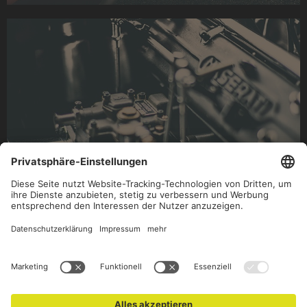
(c) Text: Jan Richter // Classicdriver • Fotos: Stefan Bogner