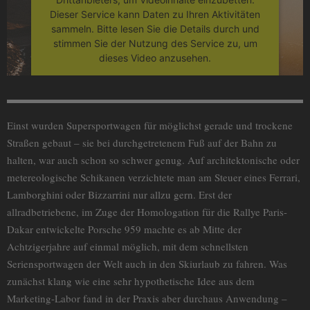
Dieser Service kann Daten zu Ihren Aktivitäten
sammeln. Bitte lesen Sie die Details durch und
stimmen Sie der Nutzung des Service zu, um
dieses Video anzusehen.
Mehr Informationen
Einst wurden Supersportwagen für möglichst gerade und trockene
Akzeptieren
Straßen gebaut – sie bei durchgetretenem Fuß auf der Bahn zu
powered by
Usercentrics Consent
halten, war auch schon so schwer genug. Auf architektonische oder
Management Platform
metereologische Schikanen verzichtete man am Steuer eines Ferrari,
Lamborghini oder Bizzarrini nur allzu gern. Erst der
allradbetriebene, im Zuge der Homologation für die Rallye Paris-
Dakar entwickelte Porsche 959 machte es ab Mitte der
Achtzigerjahre auf einmal möglich, mit dem schnellsten
Seriensportwagen der Welt auch in den Skiurlaub zu fahren. Was
zunächst klang wie eine sehr hypothetische Idee aus dem
Marketing-Labor fand in der Praxis aber durchaus Anwendung –