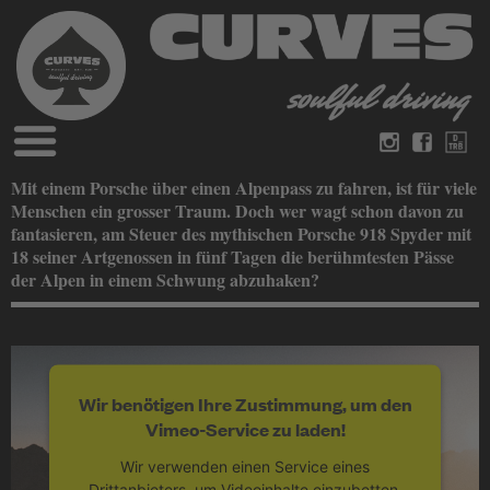
Blog
Mit einem Porsche über einen Alpenpass zu fahren, ist für viele
Deutsch
Englisch
Menschen ein grosser Traum. Doch wer wagt schon davon zu
Magazine
fantasieren, am Steuer des mythischen Porsche 918 Spyder mit
über Curves
18 seiner Artgenossen in fünf Tagen die berühmtesten Pässe
Bücher
Impressum
der Alpen in einem Schwung abzuhaken?
Datenschutz
Videos
Kontakt
Wir benötigen Ihre Zustimmung, um den
Vimeo-Service zu laden!
Wir verwenden einen Service eines
Drittanbieters, um Videoinhalte einzubetten.