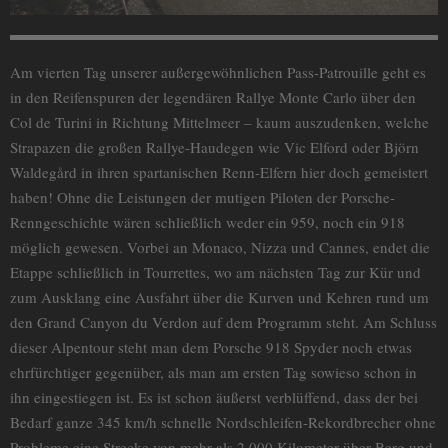
Am vierten Tag unserer außergewöhnlichen Pass-Patrouille geht es
in den Reifenspuren der legendären Rallye Monte Carlo über den
Col de Turini in Richtung Mittelmeer – kaum auszudenken, welche
Strapazen die großen Rallye-Haudegen wie Vic Elford oder Björn
Waldegård in ihren spartanischen Renn-Elfern hier doch gemeistert
haben! Ohne die Leistungen der mutigen Piloten der Porsche-
Renngeschichte wären schließlich weder ein 959, noch ein 918
möglich gewesen. Vorbei an Monaco, Nizza und Cannes, endet die
Etappe schließlich in Tourrettes, wo am nächsten Tag zur Kür und
zum Ausklang eine Ausfahrt über die Kurven und Kehren rund um
den Grand Canyon du Verdon auf dem Programm steht. Am Schluss
dieser Alpentour steht man dem Porsche 918 Spyder noch etwas
ehrfürchtiger gegenüber, als man am ersten Tag sowieso schon in
ihn eingestiegen ist. Es ist schon äußerst verblüffend, dass der bei
Bedarf ganze 345 km/h schnelle Nordschleifen-Rekordbrecher ohne
Probleme eine Strecke von mehr als 2.000 Kilometer über Berg und