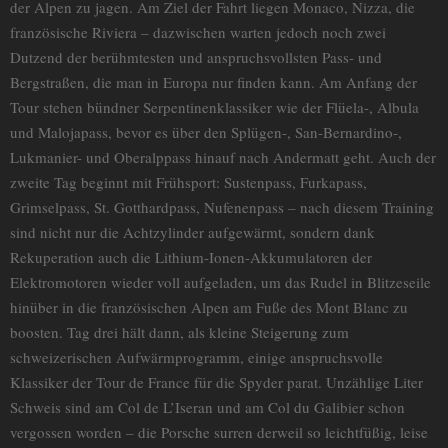
der Alpen zu jagen. Am Ziel der Fahrt liegen Monaco, Nizza, die
französische Riviera – dazwischen warten jedoch noch zwei
Dutzend der berühmtesten und anspruchsvollsten Pass- und
Bergstraßen, die man in Europa nur finden kann. Am Anfang der
Tour stehen bündner Serpentinenklassiker wie der Flüela-, Albula
und Malojapass, bevor es über den Splügen-, San-Bernardino-,
Lukmanier- und Oberalppass hinauf nach Andermatt geht. Auch der
zweite Tag beginnt mit Frühsport: Sustenpass, Furkapass,
Grimselpass, St. Gotthardpass, Nufenenpass – nach diesem Training
sind nicht nur die Achtzylinder aufgewärmt, sondern dank
Rekuperation auch die Lithium-Ionen-Akkumulatoren der
Elektromotoren wieder voll aufgeladen, um das Rudel in Blitzeseile
hinüber in die französischen Alpen am Fuße des Mont Blanc zu
boosten. Tag drei hält dann, als kleine Steigerung zum
schweizerischen Aufwärmprogramm, einige anspruchsvolle
Klassiker der Tour de France für die Spyder parat. Unzählige Liter
Schweis sind am Col de L’Iseran und am Col du Galibier schon
vergossen worden – die Porsche surren derweil so leichtfüßig, leise