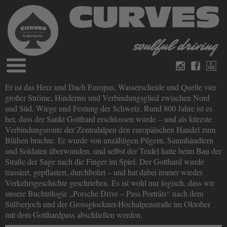
Blog
Er ist das Herz und Dach Europas, Wasserscheide und Quelle vier
Deutsch
Englisch
großer Ströme, Hindernis und Verbindungsglied zwischen Nord
Magazine
und Süd, Wiege und Festung der Schweiz. Rund 800 Jahre ist es
über Curves
her, dass der Sankt Gotthard erschlossen wurde – und als kürzste
Bücher
Impressum
Verbindungsroute der Zentralalpen den europäischen Handel zum
Datenschutz
Blühen brachte. Er wurde von unzähligen Pilgern, Saumhändlern
Videos
und Soldaten überwunden, und selbst der Teufel hatte beim Bau der
Kontakt
Straße der Sage nach die Finger im Spiel. Der Gotthard wurde
trassiert, gepflastert, durchbohrt – und hat dabei immer wieder
Verkehrsgeschichte geschrieben. Es ist wohl nur logisch, dass wir
unsere Buchtrilogie „Porsche Drive – Pass Porträts“ nach dem
Stilfserjoch und der Grossglockner-Hochalpenstraße im Oktober
mit dem Gotthardpass abschließen werden.