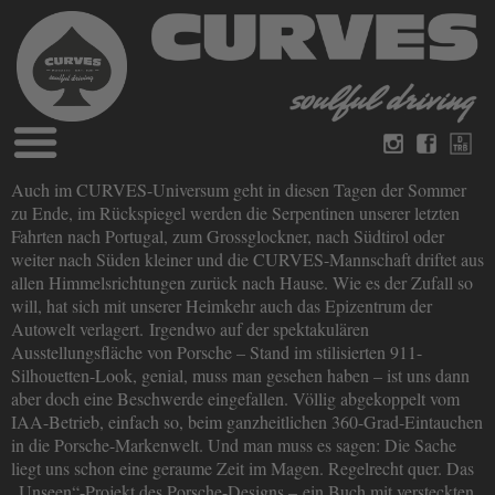
Blog
Auch im CURVES-Universum geht in diesen Tagen der Sommer
Deutsch
Englisch
zu Ende, im Rückspiegel werden die Serpentinen unserer letzten
Magazine
Fahrten nach Portugal, zum Grossglockner, nach Südtirol oder
über Curves
weiter nach Süden kleiner und die CURVES-Mannschaft driftet aus
Bücher
Impressum
allen Himmelsrichtungen zurück nach Hause. Wie es der Zufall so
Datenschutz
will, hat sich mit unserer Heimkehr auch das Epizentrum der
Videos
Autowelt verlagert. Irgendwo auf der spektakulären
Kontakt
Ausstellungsfläche von Porsche – Stand im stilisierten 911-
Silhouetten-Look, genial, muss man gesehen haben – ist uns dann
aber doch eine Beschwerde eingefallen. Völlig abgekoppelt vom
IAA-Betrieb, einfach so, beim ganzheitlichen 360-Grad-Eintauchen
in die Porsche-Markenwelt. Und man muss es sagen: Die Sache
liegt uns schon eine geraume Zeit im Magen. Regelrecht quer. Das
„Unseen“-Projekt des Porsche-Designs – ein Buch mit versteckten