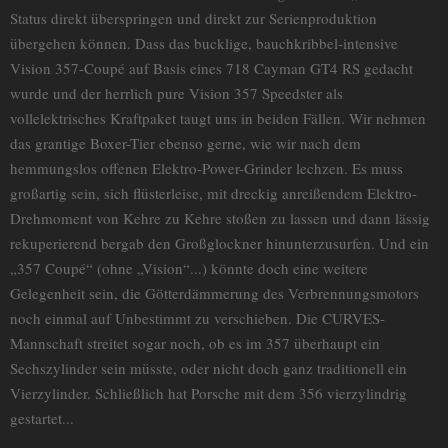
Status direkt überspringen und direkt zur Serienproduktion
übergehen können. Dass das bucklige, bauchkribbel-intensive
Vision 357-Coupé auf Basis eines 718 Cayman GT4 RS gedacht
wurde und der herrlich pure Vision 357 Speedster als
vollelektrisches Kraftpaket taugt uns in beiden Fällen. Wir nehmen
das grantige Boxer-Tier ebenso gerne, wie wir nach dem
hemmungslos offenen Elektro-Power-Grinder lechzen. Es muss
großartig sein, sich flüsterleise, mit dreckig anreißendem Elektro-
Drehmoment von Kehre zu Kehre stoßen zu lassen und dann lässig
rekuperierend bergab den Großglockner hinunterzusurfen. Und ein
„357 Coupé“ (ohne „Vision“...) könnte doch eine weitere
Gelegenheit sein, die Götterdämmerung des Verbrennungsmotors
noch einmal auf Unbestimmt zu verschieben. Die CURVES-
Mannschaft streitet sogar noch, ob es im 357 überhaupt ein
Sechszylinder sein müsste, oder nicht doch ganz traditionell ein
Vierzylinder. Schließlich hat Porsche mit dem 356 vierzylindrig
gestartet...