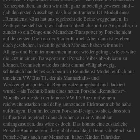
Konzeptstudien, an dem wir nicht ganz unbeteiligt gewesen sind –
gab den ersten Ausschlag, das hier portraitierte 1:1-Modell eines
„Renndienst“-Bus hat uns regelrecht die Beine weggehauen. In
Zeitlupe, versteht sich, wir haben schließlich sportive Ansprüche, da
zündet so ein Dinge-und-Menschen-Transporter by Porsche nicht
auf den ersten Dreh an der Starter-Kurbel. Aber dann ist es eben
doch geschehen, in den folgenden Monaten haben wir uns in
Alltags- und Familienmomenten immer wieder gefragt, wie es wäre
die jetzt in einem Transporter mit Porsche-Vibes absolvieren zu
können. Technisch wäre das nicht einmal völlig abwegig,
schließlich handelt es sich beim Ur-Renndienst-Modell einfach nur
um einen VW Bus T1, der als Mannschafts- und
Werkzeugtransporter für Renneinsätze umgebaut und -lackiert
wurde – als Technik-Basis eines neuen Porsche „Renndienst“-
Modells würde sich der famose VW ID.Buzz mit seinem
reichweitenstarken und deftig antretenden Elektroantrieb beinahe
aufdrängen. Den im leckeren Porsche-Design, so slick, dass sich
Luftpartikel regelrecht danach sehen, an der Außenhaut
entlangzusurfen, das wäre es doch. Das könnte eine zusätzliche
Porsche-Baureihe sein, die global einschlägt. Denn schließlich sind
Porsche-Fans auch nur Menschen, haben Kinder, Fahrräder,