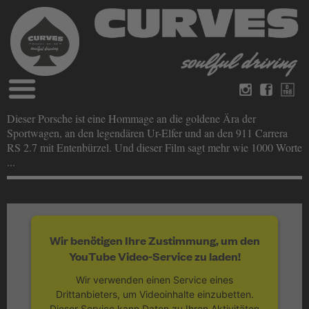
Blog
Dieser Porsche ist eine Hommage an die goldene Ära der
Deutsch
Englisch
Sportwagen, an den legendären Ur-Elfer und an den 911 Carrera
Magazine
RS 2.7 mit Entenbürzel. Und dieser Film sagt mehr wie 1000 Worte
über Curves
...
Bücher
Impressum
Datenschutz
Videos
Kontakt
Wir benötigen Ihre Zustimmung, um den
YouTube Video-Service zu laden!
Wir verwenden einen Service eines
Drittanbieters, um Videoinhalte einzubetten.
Dieser Service kann Daten zu Ihren Aktivitäten