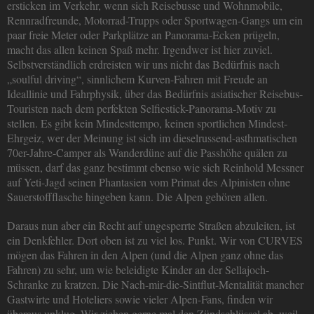
ersticken im Verkehr, wenn sich Reisebusse und Wohnmobile,
Rennradfreunde, Motorrad-Trupps oder Sportwagen-Gangs um ein
paar freie Meter oder Parkplätze an Panorama-Ecken prügeln,
macht das allen keinen Spaß mehr. Irgendwer ist hier zuviel.
Selbstverständlich erdreisten wir uns nicht das Bedürfnis nach
„soulful driving“, sinnlichem Kurven-Fahren mit Freude an
Ideallinie und Fahrphysik, über das Bedürfnis asiatischer Reisebus-
Touristen nach dem perfekten Selfiestick-Panorama-Motiv zu
stellen. Es gibt kein Mindesttempo, keinen sportlichen Mindest-
Ehrgeiz, wer der Meinung ist sich im dieselrussend-asthmatischen
70er-Jahre-Camper als Wanderdüne auf die Passhöhe quälen zu
müssen, darf das ganz bestimmt ebenso wie sich Reinhold Messner
auf Yeti-Jagd seinen Phantasien vom Primat des Alpinisten ohne
Sauerstoffflasche hingeben kann. Die Alpen gehören allen.
Daraus nun aber ein Recht auf ungesperrte Straßen abzuleiten, ist
ein Denkfehler. Dort oben ist zu viel los. Punkt. Wir von CURVES
mögen das Fahren in den Alpen (und die Alpen ganz ohne das
Fahren) zu sehr, um wie beleidigte Kinder an der Sellajoch-
Schranke zu kratzen. Die Nach-mir-die-Sintflut-Mentalität mancher
Gastwirte und Hoteliers sowie vieler Alpen-Fans, finden wir
überaus unklug. Wir ziehen gerne mal den Zündschlüssel ab, weil