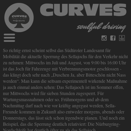
Blog
So richtig ernst scheint selbst das Südtiroler Landesamt für
Deutsch
Englisch
Mobilität die aktuelle Sperrung des Sellajochs für den Verkehr nicht
Magazine
zu nehmen: Mittwochs im Juli und August, von 9:00 bis 16:00 Uhr
über Curves
ist das Joch für Fahrzeuge mit Verbrennungsmotor geschlossen -
Bücher
Impressum
das klingt doch sehr nach „Duschen Ja, aber Bitteschön nicht Nass
Datenschutz
werden“. Man kann die seltsam experimentell wirkende Maßnahme
Videos
ja auch einmal anders sehen: Das Sellajaoch ist im Sommer offen,
Kontakt
nur Mittwochs wird für sieben Stunden zugesperrt. Für
Wartungsmassnahmen oder so. Frühmorgens und ab dem
Nachmittag darf nach wie vor kräftig angegast werden, Sella-
Freunde kommen in Zukunft also entweder morgens, abends oder
Donnerstags, das lässt sich schon irgendwie planen. Und noch ein
Beispiel, das die Sperrung deutlich relativiert: Die Nürburgring-
Nordschleife hat deutlich öfter zu als das Sellajoch…