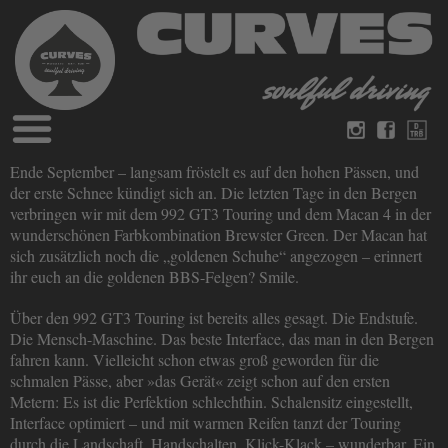
Blog
Ende September – langsam fröstelt es auf den hohen Pässen, und
Deutsch
Englisch
der erste Schnee kündigt sich an. Die letzten Tage in den Bergen
Magazine
verbringen wir mit dem 992 GT3 Touring und dem Macan 4 in der
über Curves
wunderschönen Farbkombination Brewster Green. Der Macan hat
Bücher
Impressum
sich zusätzlich noch die „goldenen Schuhe“ angezogen – erinnert
Datenschutz
ihr euch an die goldenen BBS-Felgen? Smile.
Videos
Kontakt
Über den 992 GT3 Touring ist bereits alles gesagt. Die Endstufe.
Die Mensch-Maschine. Das beste Interface, das man in den Bergen
fahren kann. Vielleicht schon etwas groß geworden für die
schmalen Pässe, aber »das Gerät« zeigt schon auf den ersten
Metern: Es ist die Perfektion schlechthin. Schalensitz eingestellt,
Interface optimiert – und mit warmen Reifen tanzt der Touring
durch die Landschaft. Handschalten, Klick-Klack – wunderbar. Ein