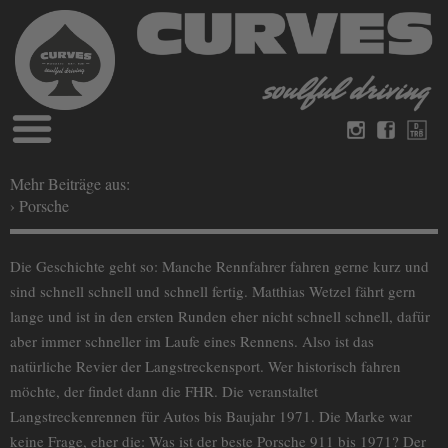
Blog
Deutsch
Englisch
Mehr Beiträge aus:
› Porsche
Magazine
über Curves
Bücher
Impressum
Die Geschichte geht so: Manche Rennfahrer fahren gerne kurz und
Datenschutz
Videos
sind schnell schnell und schnell fertig. Matthias Wetzel fährt gern
Kontakt
lange und ist in den ersten Runden eher nicht schnell schnell, dafür
aber immer schneller im Laufe eines Rennens. Also ist das
natürliche Revier der Langstreckensport. Wer historisch fahren
möchte, der findet dann die FHR. Die veranstaltet
Langstreckenrennen für Autos bis Baujahr 1971. Die Marke war
keine Frage, eher die: Was ist der beste Porsche 911 bis 1971? Der