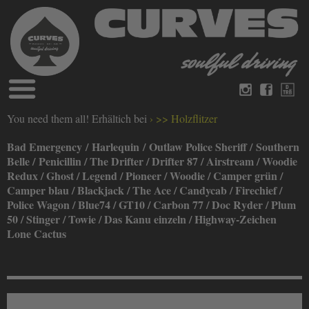
Blog
You need them all! Erhältich bei
>> Holzflitzer
Deutsch
Englisch
Magazine
Bad Emergency / Harlequin / Outlaw Police Sheriff / Southern
über Curves
Belle / Penicillin / The Drifter / Drifter 87 / Airstream / Woodie
Bücher
Impressum
Redux / Ghost / Legend / Pioneer / Woodie / Camper grün /
Camper blau / Blackjack / The Ace / Candycab / Firechief /
Datenschutz
Videos
Police Wagon / Blue74 / GT10 / Carbon 77 / Doc Ryder / Plum
Kontakt
50 / Stinger / Towie / Das Kanu einzeln / Highway-Zeichen
Lone Cactus