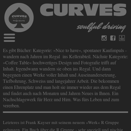
Blog
Es gibt Bücher: Kategorie: »Nice to have«, spontaner Kaufimpuls -
Deutsch
Englisch
wandern nach Jahren im Regal ins Kellerabteil. Nächste Kategorie:
Magazine
»Coffee Table« hochwertiges Design und Fotografie trifft auf
über Curves
Inhalt. Irgendwann wandern sie oben ins Regal. Und dann
Bücher
Impressum
begegnen einen Werke voller Inhalt und Auseinandersetzung,
Datenschutz
Tiefbohrung, Schweiss und langejahrer Arbeit. Die bekommen
Videos
einen Ehrenplatz und man holt sie immer wieder aus dem Regal
Kontakt
und findet auch nach Monaten und Jahren Neues in Ihnen. Ein
Nachschlagewerk für Herz und Hirn. Was fürs Leben und zum
vererben.
Letzteres ist Frank Kayser mit seinem neuem »Werk« R Gruppe
gelungen. Ein Buch über die R Gruppe - sehr speziell und nischig