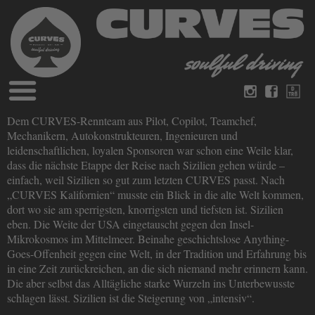
Blog
Dem CURVES-Rennteam aus Pilot, Copilot, Teamchef,
Deutsch
Englisch
Mechanikern, Autokonstrukteuren, Ingenieuren und
Magazine
leidenschaftlichen, loyalen Sponsoren war schon eine Weile klar,
über Curves
dass die nächste Etappe der Reise nach Sizilien gehen würde –
Bücher
Impressum
einfach, weil Sizilien so gut zum letzten CURVES passt. Nach
Datenschutz
„CURVES Kalifornien“ musste ein Blick in die alte Welt kommen,
Videos
dort wo sie am sperrigsten, knorrigsten und tiefsten ist. Sizilien
Kontakt
eben. Die Weite der USA eingetauscht gegen den Insel-
Mikrokosmos im Mittelmeer. Beinahe geschichtslose Anything-
Goes-Offenheit gegen eine Welt, in der Tradition und Erfahrung bis
in eine Zeit zurückreichen, an die sich niemand mehr erinnern kann.
Die aber selbst das Alltägliche starke Wurzeln ins Unterbewusste
schlagen lässt. Sizilien ist die Steigerung von „intensiv“.