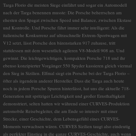
Targa Florio die meisten Siege einfährt und sogar ein Automodell
nach der Targa benennen musste: Die Porsche beherrschen am
ehesten den Spagat zwischen Speed und Balance, zwischen Ekstase
und Kontrolle. Und Porsche fährt immer sehr intelligent: Als die
italienische Konkurrenz auf ultraschnelle Extrem-Sportwagen mit
V12 setzt, lässt Porsche den bärenstarken 917 zuhause, tritt
stattdessen mit dem wesentlich agileren V8-Modell 908 an. Und
gewinnt. Die leichtgewichtigen, kompakten Porsche 718 und ihr
ebenso konzipierter Vorgänger 550 Spyder kassieren gleich viermal
den Sieg in Sizilien. Elfmal siegt ein Porsche bei der Targa Florio –
öfter als irgendein anderer Hersteller. Dass die Targa auch heute
noch in jedem Porsche Spuren hinterlässt, hat uns die aktuelle 718-
Generation mit spritziger Leichtigkeit und großer Ernsthaftigkeit
demonstriert, selten hatten wir während einer CURVES-Produktion
automobile Reisebegleiter, die am Ende so intensiv mit einer
Strecke, einer Geschichte, dem Lebensgefühl eines CURVES-
Moments verwachsen wären. CURVES Sizilien taugt also eindeutig
als perfekter Einstieg in die ganze CURVES-Geschichte, auch wenn