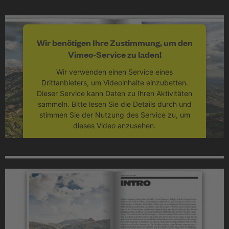
Akzeptieren
powered by
Usercentrics Consent
Wir benötigen Ihre Zustimmung, um den
Management Platform
Vimeo-Service zu laden!
Wir verwenden einen Service eines
Drittanbieters, um Videoinhalte einzubetten.
Dieser Service kann Daten zu Ihren Aktivitäten
sammeln. Bitte lesen Sie die Details durch und
stimmen Sie der Nutzung des Service zu, um
dieses Video anzusehen.
Mehr Informationen
Akzeptieren
powered by
Usercentrics Consent
Management Platform