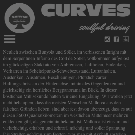
Blog
Neulich zwischen Bunyola und Sóller, im verbissenen Infight mit
Deutsch
Englisch
dem Serpentinen-Inferno des Coll de Sóller, vollkommen aufgelöst
Magazine
im glückseligen Stakkato von Anbremsen, Luftholen, Einlenken,
über Curves
Verharren im Scheitelpunkt-Schwebezustand, Luftanhalten,
Bücher
Impressum
Auslenken, Ausatmen, Beschleunigen. Plötzlich zarter
Datenschutz
Haftungsabriss an der Hinterachse, minimales Gegenlenken und
Videos
gleichzeitig ein herrliches Bergpanorama im Blick. In dieser
Kontakt
köstlichen Millisekunde hatten wir eine Eingebung: Wir wollen jetzt
nicht behaupten, dass die meisten Menschen Mallorca aus den
falschen Gründen lieben, sind aber fest davon überzeugt, dass es auf
diesen 3600 Quadratkilometern im westlichen Mittelmeer mehr zu
entdecken gibt, als gemeinhin bekannt ist. Mallorca ist einsam und
vielschichtig, erhaben und schroff, mächtig und voller Spannung.
Die Straßen gehören zum Besten, was man mit Asphalt anstellen