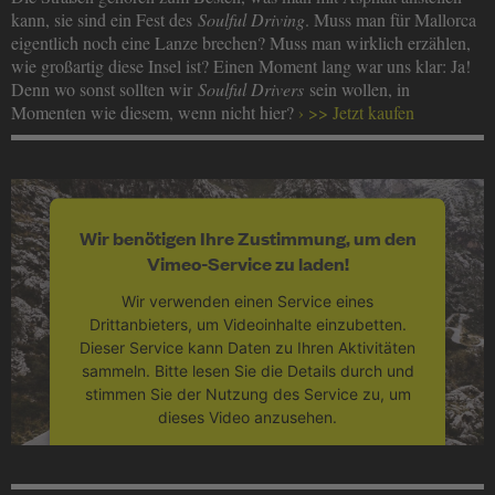
kann, sie sind ein Fest des
Soulful Driving
. Muss man für Mallorca
eigentlich noch eine Lanze brechen? Muss man wirklich erzählen,
wie großartig diese Insel ist? Einen Moment lang war uns klar: Ja!
Denn wo sonst sollten wir
Soulful Drivers
sein wollen, in
Momenten wie diesem, wenn nicht hier?
>> Jetzt kaufen
Wir benötigen Ihre Zustimmung, um den
Vimeo-Service zu laden!
Wir verwenden einen Service eines
Drittanbieters, um Videoinhalte einzubetten.
Dieser Service kann Daten zu Ihren Aktivitäten
sammeln. Bitte lesen Sie die Details durch und
stimmen Sie der Nutzung des Service zu, um
dieses Video anzusehen.
Mehr Informationen