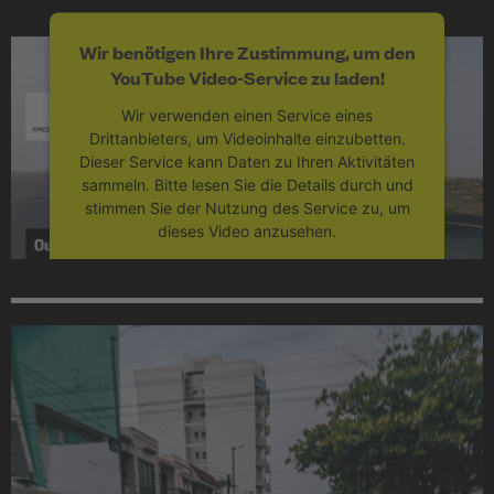
Wir benötigen Ihre Zustimmung, um den
YouTube Video-Service zu laden!
Wir verwenden einen Service eines
Drittanbieters, um Videoinhalte einzubetten.
Dieser Service kann Daten zu Ihren Aktivitäten
sammeln. Bitte lesen Sie die Details durch und
stimmen Sie der Nutzung des Service zu, um
dieses Video anzusehen.
Mehr Informationen
Akzeptieren
powered by
Usercentrics Consent
Management Platform