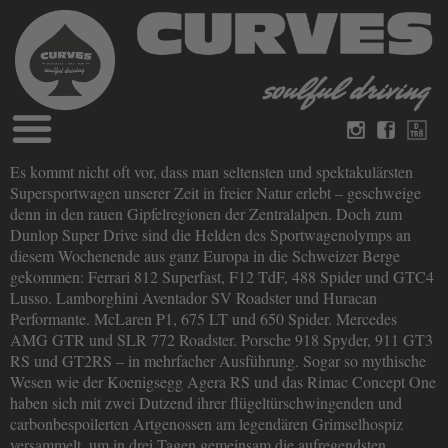
Blog
Es kommt nicht oft vor, dass man seltensten und spektakulärsten
Deutsch
Englisch
Supersportwagen unserer Zeit in freier Natur erlebt – geschweige
Magazine
denn in den rauen Gipfelregionen der Zentralalpen. Doch zum
über Curves
Dunlop Super Drive sind die Helden des Sportwagenolymps an
Bücher
Impressum
diesem Wochenende aus ganz Europa in die Schweizer Berge
Datenschutz
gekommen: Ferrari 812 Superfast, F12 TdF, 488 Spider und GTC4
Videos
Lusso. Lamborghini Aventador SV Roadster und Huracan
Kontakt
Performante. McLaren P1, 675 LT und 650 Spider. Mercedes
AMG GTR und SLR 772 Roadster. Porsche 918 Spyder, 911 GT3
RS und GT2RS – in mehrfacher Ausführung. Sogar so mythische
Wesen wie der Koenigsegg Agera RS und das Rimac Concept One
haben sich mit zwei Dutzend ihrer flügeltürschwingenden und
carbonbespoilerten Artgenossen am legendären Grimselhospiz
versammelt, um in drei Tagen gemeinsam die aufregendsten