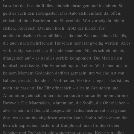
ist sofort da, fast ein Reflex: einfach einsteigen und losfahren. So
geht es auch den Hotelgästen. Das Auto steht einfach da, offen,
einladend ohne Barrieren und Showeffekt. Wer vorbeigeht, bleibt
stehen. Freut sich. Daumen hoch. Trotz des klaren, fast
architektonischen Gesamtbildes ist da eine Welt aus feinen Details,
die auch nach mehrfachem Hinsehen nicht langweilig werden. Alles
wirkt ruhig, souverän, voll Understatement. Nichts schreit, nichts
drängt sich auf – es ist alles perfekt komponiert. Die Materialien:
haptisch erstklassig. Die Verarbeitung: makellos. Wir haben uns in
keinem Moment Gedanken darüber gemacht, um welche Art von
Fahrzeug es sich handelt – Verbrenner, Elektro … egal – das ist uns
noch nie passiert. Die Tür öffnet sich – alles in Grautönen und
Aluminium getüncht, unterstrichen durch eine sanfte, monochrome
Farbwelt. Die Materialien, Aluminium, die Stoffe, die Oberflächen –
alles scheint mit Bedacht ausgewählt. Jedes Instrument sitzt genau
dort, wo es intuitiv abgelesen werden kann. Sofort fallen einem die
herrlich haptischen Taster und Knöpfe auf, man frohlockt über
Schalter und Drehräder, die wunderbar »rasten«. Keine virtuellen