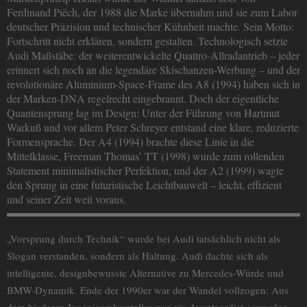
Ferdinand Piëch, der 1988 die Marke übernahm und sie zum Labor
deutscher Präzision und technischer Kühnheit machte. Sein Motto:
Fortschritt nicht erklären, sondern gestalten. Technologisch setzte
Audi Maßstäbe: der weiterentwickelte Quattro-Allradantrieb – jeder
erinnert sich noch an die legendäre Skischanzen-Werbung – und der
revolutionäre Aluminium-Space-Frame des A8 (1994) haben sich in
der Marken-DNA regelrecht eingebrannt. Doch der eigentliche
Quantensprung lag im Design: Unter der Führung von Hartmut
Warkuß und vor allem Peter Schreyer entstand eine klare, reduzierte
Formensprache. Der A4 (1994) brachte diese Linie in die
Mittelklasse, Freeman Thomas’ TT (1998) wurde zum rollenden
Statement minimalistischer Perfektion, und der A2 (1999) wagte
den Sprung in eine futuristische Leichtbauwelt – leicht, effizient
und seiner Zeit weit voraus.
„Vorsprung durch Technik“ wurde bei Audi tatsächlich nicht als
Slogan verstanden, sondern als Haltung. Audi dachte sich als
intelligente, designbewusste Alternative zu Mercedes-Würde und
BMW-Dynamik. Ende der 1990er war der Wandel vollzogen: Aus
dem biederen Ingenieurshersteller war ein Avantgardist geworden –