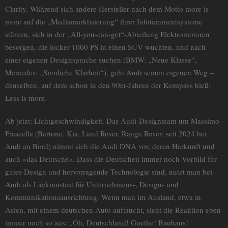
Clarity. Während sich andere Hersteller nach dem Motto more is
more auf die „Mediamarktisierung“ ihrer Infotainmentsysteme
stürzen, sich in der „All-you-can-get“-Abteilung Elektromotoren
besorgen, die locker 1000 PS in einen SUV wuchten, und nach
einer eigenen Designsprache suchen (BMW: „Neue Klasse“,
Mercedes: „Sinnliche Klarheit“), geht Audi seinen eigenen Weg –
denselben, auf dem schon in den 90er-Jahren der Kompass hieß:
Less is more. –
Ab jetzt: Lichtgeschwindigkeit. Das Audi-Designteam um Massimo
Frascella (Bertone, Kia, Land Rover, Range Rover; seit 2024 bei
Audi an Bord) nimmt sich die Audi DNA vor, deren Herkunft und
auch »das Deutsche«. Dass die Deutschen immer noch Vorbild für
gutes Design und hervorragende Technologie sind, nutzt man bei
Audi als Lackmustest für Unternehmens-, Design- und
Kommunikationsausrichtung. Wenn man im Ausland, etwa in
Asien, mit einem deutschen Auto auftaucht, sieht die Reaktion eben
immer noch so aus: „Oh, Deutschland! Goethe! Bauhaus!