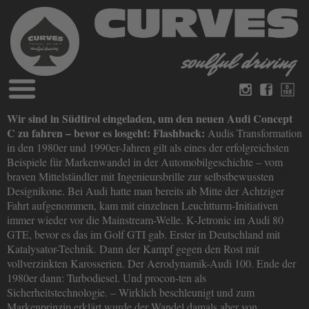
Blog
Wir sind in Südtirol eingeladen, um den neuen Audi Concept
Deutsch
Englisch
C zu fahren – bevor es losgeht: Flashback:
Audis Transformation
Magazine
in den 1980er und 1990er-Jahren gilt als eines der erfolgreichsten
über Curves
Beispiele für Markenwandel in der Automobilgeschichte – vom
Bücher
Impressum
braven Mittelständler mit Ingenieursbrille zur selbstbewussten
Datenschutz
Designikone. Bei Audi hatte man bereits ab Mitte der Achtziger
Videos
Fahrt aufgenommen, kam mit einzelnen Leuchtturm-Initiativen
Kontakt
immer wieder vor die Mainstream-Welle. K-Jetronic im Audi 80
GTE, bevor es das im Golf GTI gab. Erster in Deutschland mit
Katalysator-Technik. Dann der Kampf gegen den Rost mit
vollverzinkten Karosserien. Der Aerodynamik-Audi 100. Ende der
1980er dann: Turbodiesel. Und procon-ten als
Sicherheitstechnologie. – Wirklich beschleunigt und zum
Markenprinzip erklärt wurde der Wandel damals aber von