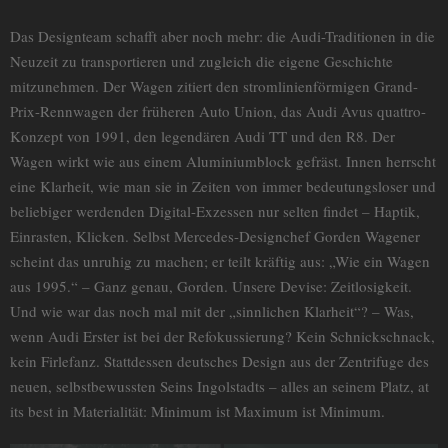
Das Designteam schafft aber noch mehr: die Audi-Traditionen in die
Neuzeit zu transportieren und zugleich die eigene Geschichte
mitzunehmen. Der Wagen zitiert den stromlinienförmigen Grand-
Prix-Rennwagen der früheren Auto Union, das Audi Avus quattro-
Konzept von 1991, den legendären Audi TT und den R8. Der
Wagen wirkt wie aus einem Aluminiumblock gefräst. Innen herrscht
eine Klarheit, wie man sie in Zeiten von immer bedeutungsloser und
beliebiger werdenden Digital-Exzessen nur selten findet – Haptik,
Einrasten, Klicken. Selbst Mercedes-Designchef Gorden Wagener
scheint das unruhig zu machen; er teilt kräftig aus: „Wie ein Wagen
aus 1995.“ – Ganz genau, Gorden. Unsere Devise: Zeitlosigkeit.
Und wie war das noch mal mit der „sinnlichen Klarheit“? – Was,
wenn Audi Erster ist bei der Refokussierung? Kein Schnickschnack,
kein Firlefanz. Stattdessen deutsches Design aus der Zentrifuge des
neuen, selbstbewussten Seins Ingolstadts – alles an seinem Platz, at
its best in Materialität: Minimum ist Maximum ist Minimum.