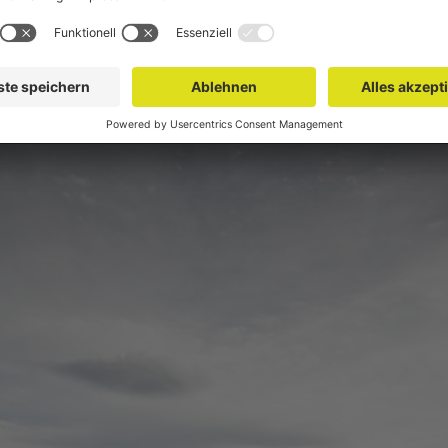
ogie, unsere Politik, unser Militär, unsere Zivilisation, unsere Religi
immer noch schockierend intensiv von einem guten Jahrtausend römisch
ten Koordinatensystem ist Schottland nach wie vor diese geheimnisvo
ahrhundertelang Mythen gefüttert und Vorurteile genährt, ohne je eine 
ereits die Brille nicht stimmt, durch die wir den Norden Großbritanniens