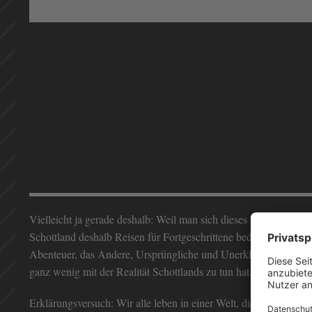
Vielleicht ja gerade deshalb: Weil man sich dieses Land ganz b
Schottland deshalb Reisen für Fortgeschrittene bedeutet. Und wen
Abenteuer, das Andere, Ursprüngliche und Unerklärliche. Auch
ganz wenig mit der Realität Schottlands zu tun hat.
Erklärungsversuch: Wir alle leben in einer Welt, die vom Geist