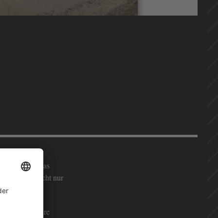
orbeikommt und
kt vielleicht das
orden vielleicht nur
enschaft, unsere