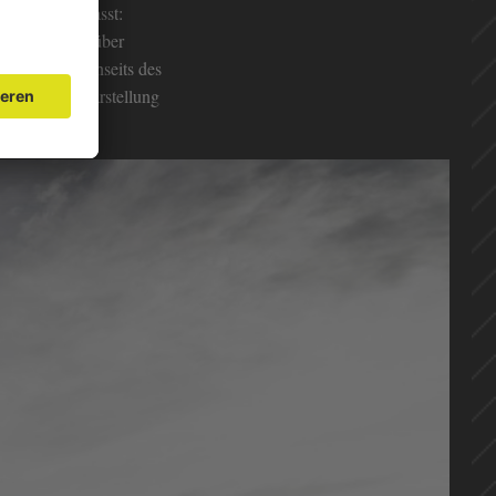
on – kurz gefasst:
er Herrschaft über
lle Gegend jenseits des
Chance auf Klarstellung
 sehen.