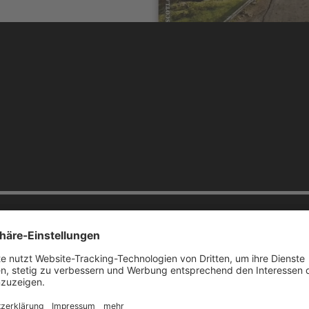
ewusst vorenthält und dann zumutet, weil man hier nicht einfach mal v
 dieser bildungsbürgerlich-philosophische Ansatz nicht kitzelt, den loc
 wenn diese gefühlige Schwärmerei für ein sagenumwobenes Land im N
 des römischen Imperiums durchdrungen ist, unsere Sprache, unsere Wiss