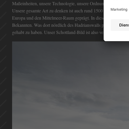
Maßeinheiten, unsere Technologie, unsere Ordnung, unsere Technol
Unsere gesamte Art zu denken ist auch rund 1500 Jahre später 
Europa und den Mittelmeer-Raum geprägt. In diesem unterbewuss
Bekannten. Was dort nördlich des Hadrianswalls passierte, hat j
gehabt zu haben. Unser Schottland-Bild ist also verzerrt, weil b