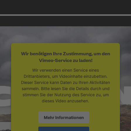
Wir benötigen Ihre Zustimmung, um den
Vimeo-Service zu laden!
Wir verwenden einen Service eines
Drittanbieters, um Videoinhalte einzubetten.
Dieser Service kann Daten zu Ihren Aktivitäten
sammeln. Bitte lesen Sie die Details durch und
stimmen Sie der Nutzung des Service zu, um
dieses Video anzusehen.
Mehr Informationen