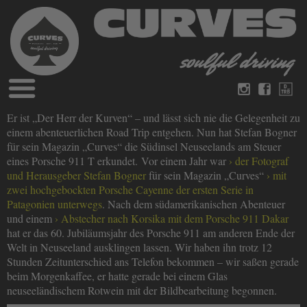
Blog
Er ist „Der Herr der Kurven“ – und lässt sich nie die Gelegenheit zu
Deutsch
Englisch
einem abenteuerlichen Road Trip entgehen. Nun hat Stefan Bogner
Magazine
für sein Magazin „Curves“ die Südinsel Neuseelands am Steuer
über Curves
eines Porsche 911 T erkundet. Vor einem Jahr war
der Fotograf
Bücher
Impressum
und Herausgeber Stefan Bogner
für sein Magazin „Curves“
mit
Datenschutz
zwei hochgebockten Porsche Cayenne der ersten Serie in
Videos
Patagonien unterwegs
. Nach dem südamerikanischen Abenteuer
Kontakt
und einem
Abstecher nach Korsika mit dem Porsche 911 Dakar
hat er das 60. Jubiläumsjahr des Porsche 911 am anderen Ende der
Welt in Neuseeland ausklingen lassen. Wir haben ihn trotz 12
Stunden Zeitunterschied ans Telefon bekommen – wir saßen gerade
beim Morgenkaffee, er hatte gerade bei einem Glas
neuseeländischem Rotwein mit der Bildbearbeitung begonnen.