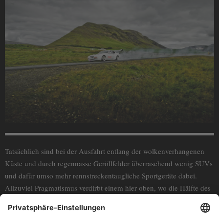
Tatsächlich sind bei der Ausfahrt entlang der wolkenverhangenen
Küste und durch regennasse Geröllfelder überraschend wenig SUVs
und dafür umso mehr rennstreckentaugliche Sportgeräte dabei.
Allzuviel Pragmatismus verdirbt einem hier oben, wo die Hälfte des
Jahres die Sonne nicht scheint, schließlich die Laune. Und mit
einem G-Modell aus den 1980er Jahren, einem fristierten 964,