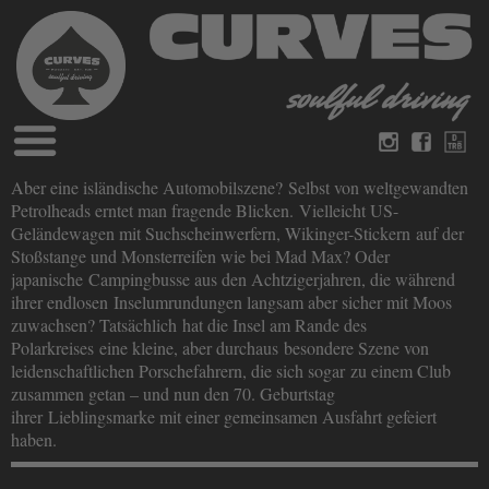
Blog
Aber eine isländische Automobilszene? Selbst von weltgewandten
Deutsch
Englisch
Petrolheads erntet man fragende Blicken. Vielleicht US-
Magazine
Geländewagen mit Suchscheinwerfern, Wikinger-Stickern auf der
über Curves
Stoßstange und Monsterreifen wie bei Mad Max? Oder
Bücher
Impressum
japanische Campingbusse aus den Achtzigerjahren, die während
Datenschutz
ihrer endlosen Inselumrundungen langsam aber sicher mit Moos
Videos
zuwachsen? Tatsächlich hat die Insel am Rande des
Kontakt
Polarkreises eine kleine, aber durchaus besondere Szene von
leidenschaftlichen Porschefahrern, die sich sogar zu einem Club
zusammen getan – und nun den 70. Geburtstag
ihrer Lieblingsmarke mit einer gemeinsamen Ausfahrt gefeiert
haben.