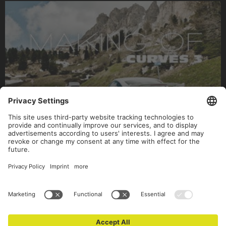
MAKING OF CURVES 3 & 50 JAHRE PORSCHE 911. UNSER
GEBURTSTAGSGESCHENK AN DIE SPORTWAGENIKONE
911
Backstage mit 5 Porsches von 1967 bis 2013
Auch schon dabei: Der aktuelle 991 GT3