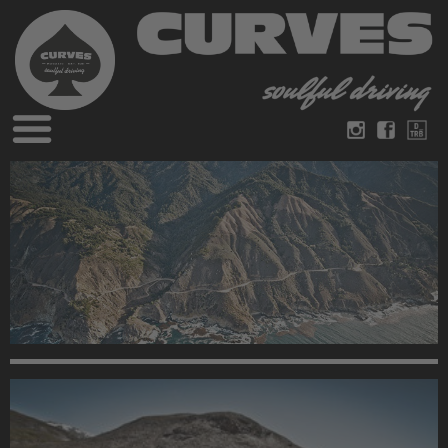
Blog
German
English
Magazines
About Curves
Books
Legal disclosure
Datenschutz
Videos
Contact