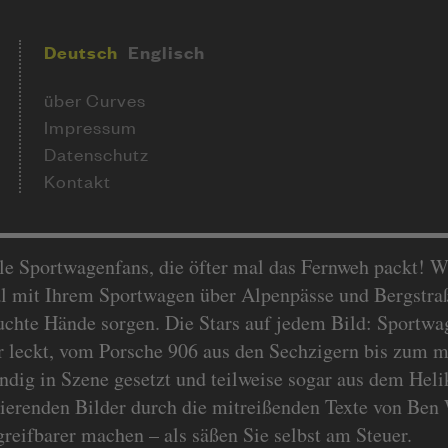
Deutsch
Englisch
über Curves
Impressum
Datenschutz
Kontakt
lle Sportwagenfans, die öfter mal das Fernweh packt! 
l mit Ihrem Sportwagen über Alpenpässe und Bergstraß
euchte Hände sorgen. Die Stars auf jedem Bild: Sportwa
r leckt, vom Porsche 906 aus den Sechzigern bis zum 
ndig in Szene gesetzt und teilweise sogar aus dem Helik
nierenden Bilder durch die mitreißenden Texte von Ben 
greifbarer machen – als säßen Sie selbst am Steuer.