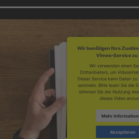
Wir benötigen Ihre Zusti
Vimeo-Service zu 
Wir verwenden einen Ser
Drittanbieters, um Videoinhal
Dieser Service kann Daten zu I
sammeln. Bitte lesen Sie die D
stimmen Sie der Nutzung des
dieses Video anzus
Mehr Informatio
Akzeptieren