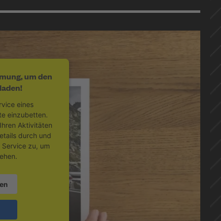
mmung, um den
laden!
vice eines
te einzubetten.
hren Aktivitäten
etails durch und
 Service zu, um
ehen.
nen