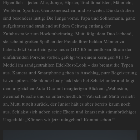
Eigentlich – jeder. Alte, Junge, Hipster, Traditionalisten, Männlein,
Weiblein, Sportive, Genussmenschen, und so weiter. Die da drüben
sind besonders lustig: Die Jungs vorne, Papa und Sohnemann, ganz
aufgekratzt und strahlend auf dem Gehweg entlang der
Zufahrtstraße zum Hockenheimring. Mutti folgt dem Duo lachend,
sie scheint großen Spaß an der Freude ihrer beiden Männer zu
haben. Jetzt knurrt ein ganz neuer GT2 RS im endlosen Strom der
einfahrenden Porsche vorbei, gefolgt von einem kernigen 911 G-
Modell im sandgestrahlten Edel-Rost-Look – das bremst die Typen
aus. Kamera und Smartphone gehen in Anschlag, pure Begeisterung
ist zu spüren. Die blonde Lady hakt sich bei Schatzi unter und folgt
dem ungleichen Auto-Duo mit neugierigen Blicken: „Wahnsinn,
zweimal Porsche und so unterschiedlich.“ Vati schaut Mutti verliebt
an, Mutti turtelt zurück, der Junior hält es aber bereits kaum noch
aus. Schlakst sich neben seine Eltern und knarzt mit stimmbrüchiger
Ungeduld: „Können wir jetzt reingehen? Kommt schon!“