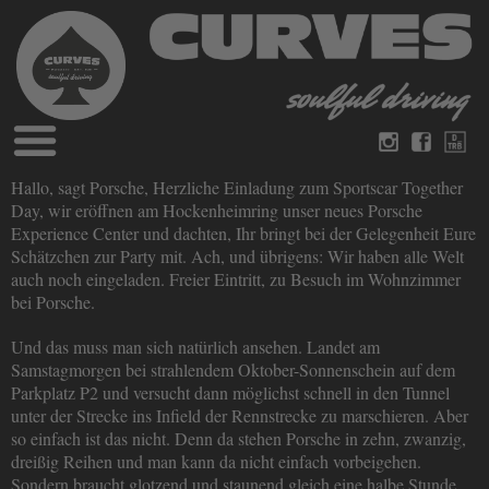
Blog
Hallo, sagt Porsche, Herzliche Einladung zum Sportscar Together
German
English
Day, wir eröffnen am Hockenheimring unser neues Porsche
Magazines
Experience Center und dachten, Ihr bringt bei der Gelegenheit Eure
About Curves
Schätzchen zur Party mit. Ach, und übrigens: Wir haben alle Welt
Books
Legal disclosure
auch noch eingeladen. Freier Eintritt, zu Besuch im Wohnzimmer
Datenschutz
bei Porsche.
Videos
Contact
Und das muss man sich natürlich ansehen. Landet am
Samstagmorgen bei strahlendem Oktober-Sonnenschein auf dem
Parkplatz P2 und versucht dann möglichst schnell in den Tunnel
unter der Strecke ins Infield der Rennstrecke zu marschieren. Aber
so einfach ist das nicht. Denn da stehen Porsche in zehn, zwanzig,
dreißig Reihen und man kann da nicht einfach vorbeigehen.
Sondern braucht glotzend und staunend gleich eine halbe Stunde