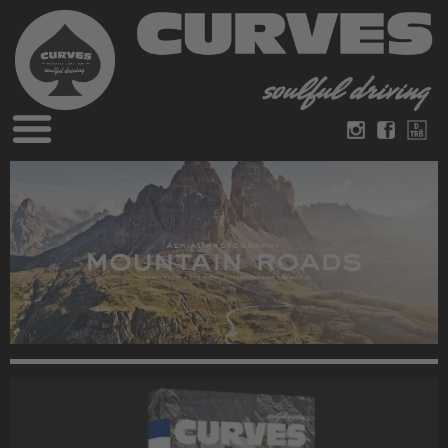
Blog
Deutsch
Englisch
Magazine
über Curves
Bücher
Impressum
Datenschutz
Videos
Kontakt