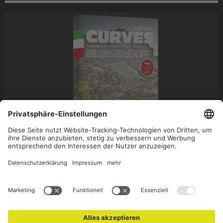
CURVES - NORDITALIEN _NEUAUFLAGE MIT 256 SEITEN
Von Ponte di Leno über die schönsten Pässe nach Venedig