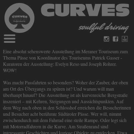
Blog
Eine absolut sehenswerte Ausstellung im Meraner Touriseum zum
German
English
Thema Pässe von Koordinator des Touriseums Patrick Gasser -
Magazines
Kuratoren der Ausstellung: Evelyn Reso und Joseph Rohrer.
About Curves
WOW!
Books
Legal disclosure
Was macht Passfahrten so besonders? Woher der Zauber, der oben
Datenschutz
Videos
am Ort des Übergangs zu spüren ist? Und warum will man
Contact
überhaupt hinauf? Die Ausstellung ist als kurvenreiche Bergstraße
inszeniert – mit Kehren, Steigungen und Aussichtspunkten. Auf
dem Weg nach oben in den Schlosshof erreichen die Besucherinnen
und Besucher acht berühmte Südtiroler Pässe. Wer will, nimmt
zwischendurch mit dem Fahrrad eine steile Rampe. Oder legt sich
mit Motorradfahrern in die Kurve. Am Straßenrand sind
interessante Geschichten und kuriose Objekte zu entdecken. Etwa